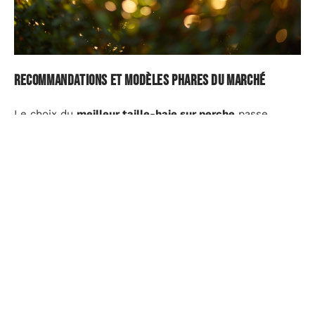
Recommandations et modèles phares du marché
Le choix du
meilleur taille-haie sur perche
passe
souvent par le croisement de tests indépendants et de
retours d’utilisateurs aguerris. Certaines marques
s’imposent dans ce domaine : Stihl, Makita, Black &
Decker, Ryobi, Bosch… Chacune propose des modèles
réputés pour leur fiabilité et leur précision de coupe.
Pour comparer efficacement, tournez-vous vers les
sites spécialisés et les plateformes comme Amazon :
les avis clients y livrent de précieux éclairages sur la
prise en main ou la durée de vie des produits.
Le rapport
qualité/prix
reste un critère de choix pour