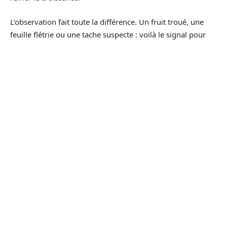
L’observation fait toute la différence. Un fruit troué, une
feuille flétrie ou une tache suspecte : voilà le signal pour
agir vite. L’introduction de Bacillus thuringiensis ou
l’encouragement des oiseaux insectivores, mésanges,
chauves-souris, permet de réduire la pression des chenilles
et larves, sans recourir à des solutions chimiques.
Aérez régulièrement les plants, taillez les feuilles basses,
évitez de mouiller le feuillage lors de l’arrosage. Ces gestes,
appliqués avec rigueur, freinent la propagation des
maladies et garantissent des tomates robustes, prêtes à
affronter les aléas de la saison.