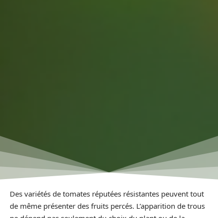
Des variétés de tomates réputées résistantes peuvent tout
de même présenter des fruits percés. L’apparition de trous