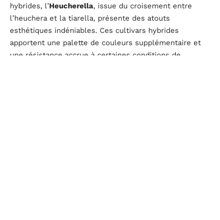
hybrides, l’
Heucherella
, issue du croisement entre
l’heuchera et la tiarella, présente des atouts
esthétiques indéniables. Ces cultivars hybrides
apportent une palette de couleurs supplémentaire et
une résistance accrue à certaines conditions de
culture. L’intégration de l’Heucherella dans vos
compositions végétales enrichit la diversité botanique
de votre jardin tout en conservant la rusticité,
caractéristique clé de l’heuchera sanguinea.
Privilégiez les sols riches, humifères, frais et bien
drainés pour garantir la vigueur de vos heucheras. En
termes d’
exposition
, l’ombre ou la mi-ombre sont
idéales, créant ainsi des conditions optimales pour un
jardin coloré et vivace. La rusticité de ces plantes,
supportant des températures allant de -15 à -20 °C,
permet d’envisager leur culture dans une grande
variété de zones climatiques. Avec ces conseils,